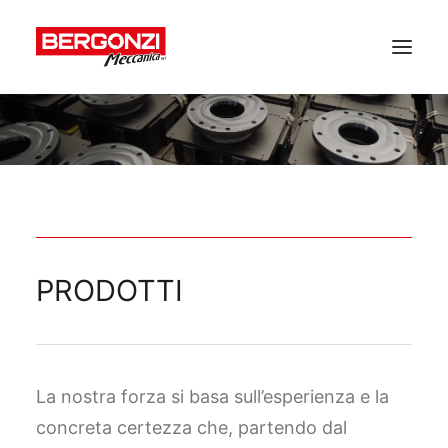
Home
Azienda
Prodotti
Parco Macchine
Qualità
PRODOTTI
Documenti
Contatti
La nostra forza si basa sull’esperienza e la
concreta certezza che, partendo dal