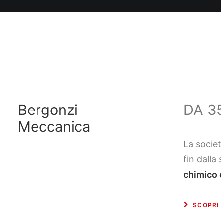
Bergonzi
DA 3
Meccanica
La socie
fin dalla
chimico 
SCOPRI 